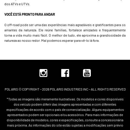
dos ATVs e UTVs.
VOCÊ ESTÁ PRONTO PARA ANDAR
O off-road pode ser uma das experiências mais agradáveis e gratificantes para os
amantes da natureza. Ele reúne famílias, fortalece amizades e frequentemente
torna a vida muito mais fácil. O melhor de tudo, ele aproxima a grandiosidade da
natureza ao nosso redor. Mal podemos esperar para vê-lo lá fora.
POLARIS © COPYRIGHT – 2026 POLARIS INDUSTRIES INC – ALL RIGHTS RESERVED
*Todas as imagens são meramente ilustrativas. Os modelos e cores disponíveis
dos veículo podem diferir das imagens apresentadas e com diferentes
especificações de acordo com o país de comercialização. Alguns equipamentos
apresentados podem ser opcionais e/ou acessórios. Para mais informações de
disponibilidade de modelos, cores e especificações, consulte a concessionária
mais próxima. As informações do site estão sujeitas a modificações sem prévio