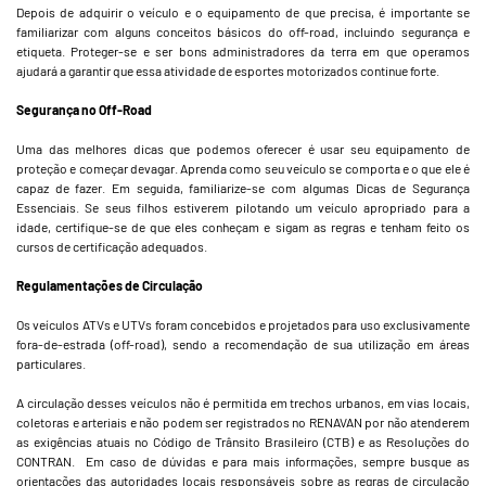
Depois de adquirir o veículo e o equipamento de que precisa, é importante se
familiarizar com alguns conceitos básicos do off-road, incluindo segurança e
etiqueta. Proteger-se e ser bons administradores da terra em que operamos
ajudará a garantir que essa atividade de esportes motorizados continue forte.
Segurança no Off-Road
Uma das melhores dicas que podemos oferecer é usar seu equipamento de
proteção e começar devagar. Aprenda como seu veículo se comporta e o que ele é
capaz de fazer. Em seguida, familiarize-se com algumas Dicas de Segurança
Essenciais. Se seus filhos estiverem pilotando um veículo apropriado para a
idade, certifique-se de que eles conheçam e sigam as regras e tenham feito os
cursos de certificação adequados.
Regulamentações de Circulação
Os veículos ATVs e UTVs foram concebidos e projetados para uso exclusivamente
fora-de-estrada (off-road), sendo a recomendação de sua utilização em áreas
particulares.
A circulação desses veículos não é permitida em trechos urbanos, em vias locais,
coletoras e arteriais e não podem ser registrados no RENAVAN por não atenderem
as exigências atuais no Código de Trânsito Brasileiro (CTB) e as Resoluções do
CONTRAN. Em caso de dúvidas e para mais informações, sempre busque as
orientações das autoridades locais responsáveis sobre as regras de circulação