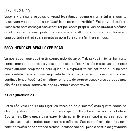
08/01/2024
Você já viu alguns veículos off-road levantando poeira em uma trilha enquanto
passavam voando e pensou: "Uau! Isso parece divertido"? Então, você está no
lugar certo para começar a se aventurar por conta própria. Vamos abordar o básico
do off-road, o que você pode fazer com veículos off-road e como eles se tornaram
uma porta de entrada para aventuras ao ar livre com a família e amigos.
ESCOLHENDO SEU VEÍCULO OFF-ROAD
Vamos supor que você está começando do zero. Talvez você não tenha muito
conhecimento sobre esses veículos e suas opções. Eles são máquinas altamente
especializadas projetadas para ajudá-lo a explorar trilhas off-road ou aumentar
sua produtividade em sua propriedade. Se você já sabe um pouco sobre eles,
continue lendo. Você terá um ótimo lembrete do porquê esses veículos populares
são tão robustos, confiáveis e cada vez mais confortáveis.
ATVs / Quadriciclos
Estes são veículos de um lugar (às vezes de dois lugares) com quatro rodas no
chão e guidões para apontar onde você quer ir. Um ótimo exemplo é o Polaris
Sportsman. Ele oferece uma experiência ao ar livre sem cabine ao seu redor e
tração nas quatro rodas que inspira confiança. Sua experiência de pilotagem
convida você a se adaptar ao terreno, deslocando seu peso e centro de gravidade