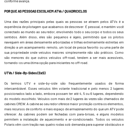
conforme avança.
POR QUE AS PESSOAS ESCOLHEM ATVs / QUADRICICLOS
Uma das razões principais pelas quais as pessoas se atraem pelos ATVs é a
experiência de pilotagem que acabamos de descrever. É pessoal, e mantém você
conectado ao mundo ao seu redor, envolvendo todo o seu corpo e todos os seus
sentidos. Além disso, eles são pequenos e ágeis, permitindo que os pilotos
naveguem em áreas densamente arborizadas e trilhas extremamente estreitas em
direção a um acampamento remoto, um local de pesca favorito ou uma parte de
sua propriedade onde veículos maiores simplesmente não são práticos. Como
são menores do que outros veículos off-road, tendem a ser mais acessíveis,
tornando-os uma ótima opção para iniciantes no off-road.
UTVs / Side-By-Sides (SxS)
Os termos UTV e side-by-side são frequentemente usados de forma
intercambiável. Esses veículos têm volante tradicional e pelo menos 2 lugares
posicionados lado a lado, embora possam ter até 4, 5 ou 6 lugares, dependendo
do modelo escolhido. Veículos com mais de 2 lugares às vezes são chamados de
cabines CREW. A cabine ao seu redor oferece maior proteção contra os elementos,
mais recursos de conforto e mais espaço de armazenamento do que um ATV pode
oferecer. As cabines podem ser fechadas com para-brisas, e alguns modelos
permitem a instalação de aquecimento e ar-condicionado. Todos os veículos
Polaris vêm com tração nas quatro rodas sob demanda para superar obstáculos e