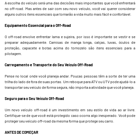
A escolha do veículo será uma das decisões mais importantes que você enfrentará
no off-road. Mas antes de sair com seu novo veículo, você vai querer considerar
alguns outros itens essenciais que tornarão a vida muito mais fácil e confortável.
Equipamento Essencial para o Off-Road
O off-road envolve enfrentar lama e sujeira, por isso é importante se vestir e se
preparar adequadamente. Camisas de manga longa, calças, luvas, óculos de
proteção, capacete e botas acima do tornozelo são itens essenciais para a
pilotagem.
Carregamento e Transporte do Seu Veículo Off-Road
Pense no local onde você planeja andar. Poucas pessoas têm a sorte de ter uma
trilha do lado de fora de suas portas. Um reboque para ATV ou UTV pode ajudá-lo a
transportar seu veículo de forma segura, não importa a atividade que você planeja.
Seguro para o Seu Veículo Off-Road
Um novo veículo off-road é um investimento em seu estilo de vida ao ar livre.
Certifique-se de que você está protegido caso ocorra algo inesperado. Você pode
proteger seu veículo off-road da mesma forma que protege seu carro.
ANTES DE COMEÇAR