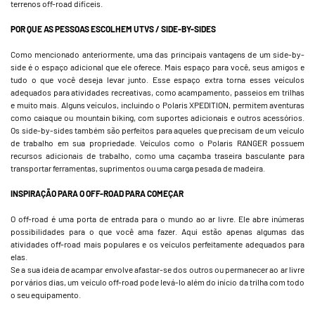
terrenos off-road difíceis.
POR QUE AS PESSOAS ESCOLHEM UTVS / SIDE-BY-SIDES
Como mencionado anteriormente, uma das principais vantagens de um side-by-
side é o espaço adicional que ele oferece. Mais espaço para você, seus amigos e
tudo o que você deseja levar junto. Esse espaço extra torna esses veículos
adequados para atividades recreativas, como acampamento, passeios em trilhas
e muito mais. Alguns veículos, incluindo o Polaris XPEDITION, permitem aventuras
como caiaque ou mountain biking, com suportes adicionais e outros acessórios.
Os side-by-sides também são perfeitos para aqueles que precisam de um veículo
de trabalho em sua propriedade. Veículos como o Polaris RANGER possuem
recursos adicionais de trabalho, como uma caçamba traseira basculante para
transportar ferramentas, suprimentos ou uma carga pesada de madeira.
INSPIRAÇÃO PARA O OFF-ROAD PARA COMEÇAR
O off-road é uma porta de entrada para o mundo ao ar livre. Ele abre inúmeras
possibilidades para o que você ama fazer. Aqui estão apenas algumas das
atividades off-road mais populares e os veículos perfeitamente adequados para
elas.
Se a sua ideia de acampar envolve afastar-se dos outros ou permanecer ao ar livre
por vários dias, um veículo off-road pode levá-lo além do início da trilha com todo
o seu equipamento.