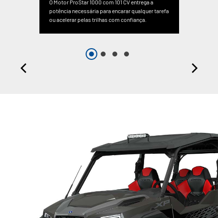
O Motor ProStar 1000 com 101 CV entrega a
potência necessária para encarar qualquer tarefa
ou acelerar pelas trilhas com confiança.